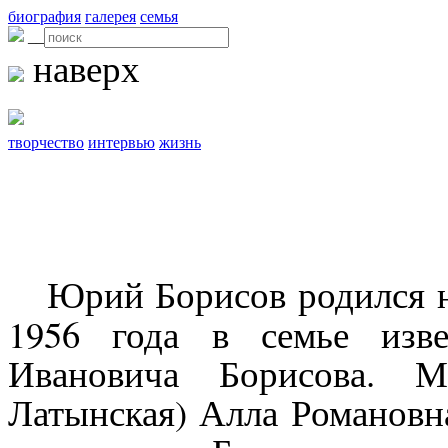
биография
галерея
семья
__
наверх
творчество
интервью
жизнь
Юрий Борисов родился н
1956 года в семье изве
Ивановича Борисова. М
Латынская) Алла Романовн