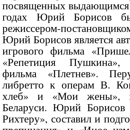
посвященных выдающимся м
годах Юрий Борисов б
режиссером-постановщико
Юрий Борисов является ав
игрового фильма «Прише
«Репетиция Пушкина», 
фильма «Плетнев». Пе
либретто к операм В. Ко
хлеб» и «Мои жены», п
Беларуси. Юрий Борисов 
Рихтеру», составил и подг
препинания» и «Иное изме