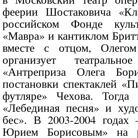
феерии Шостаковича «Кл
российском Фонде куль
«Мавра» и кантиклом Бритт
вместе с отцом, Олего
организует театральн
«Антреприза Олега Бори
постановки спектаклей «П
футляре» Чехова. Тогда
«Лебединая песня» и худ
бес». В 2003-2004 годах 
Юрием Борисовым» на р